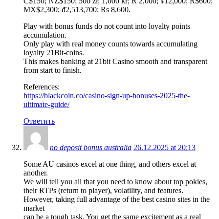
C$150; NZ$150; 500 zł; 1,000 kr; R 2,000; ¥12,000; R$600;
MX$2,300; ₫2,513,700; Rs 8,600.
Play with bonus funds do not count into loyalty points
accumulation.
Only play with real money counts towards accumulating
loyalty 21Bit-coins.
This makes banking at 21bit Casino smooth and transparent
from start to finish.
References:
https://blackcoin.co/casino-sign-up-bonuses-2025-the-
ultimate-guide/
Ответить
no deposit bonus australia
26.12.2025 at 20:13
Some AU casinos excel at one thing, and others excel at
another.
We will tell you all that you need to know about top pokies,
their RTPs (return to player), volatility, and features.
However, taking full advantage of the best casino sites in the
market
can be a tough task. You get the same excitement as a real