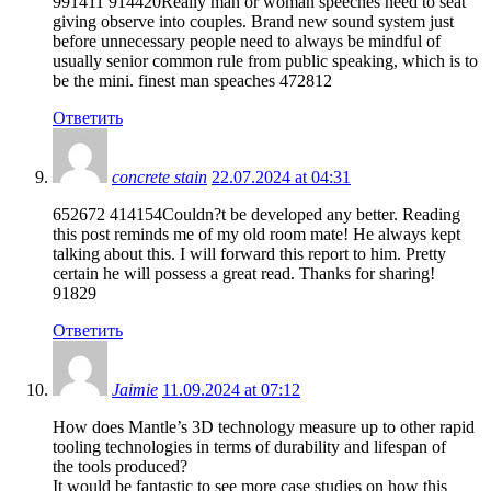
991411 914420Really man or woman speeches need to seat
giving observe into couples. Brand new sound system just
before unnecessary people need to always be mindful of
usually senior common rule from public speaking, which is to
be the mini. finest man speaches 472812
Ответить
concrete stain
22.07.2024 at 04:31
652672 414154Couldn?t be developed any better. Reading
this post reminds me of my old room mate! He always kept
talking about this. I will forward this report to him. Pretty
certain he will possess a great read. Thanks for sharing!
91829
Ответить
Jaimie
11.09.2024 at 07:12
How does Mantle’s 3D technology measure up to other rapid
tooling technologies in terms of durability and lifespan of
the tools produced?
It would be fantastic to see more case studies on how this