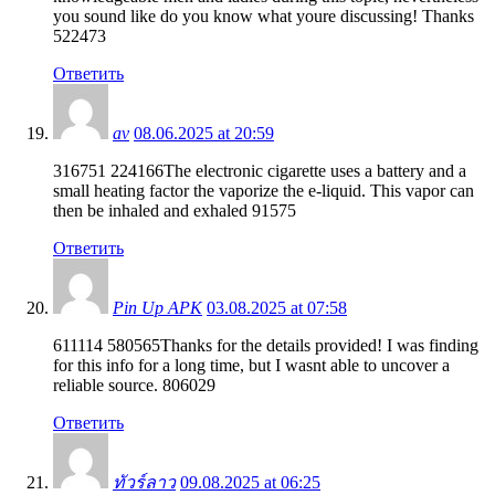
you sound like do you know what youre discussing! Thanks
522473
Ответить
av
08.06.2025 at 20:59
316751 224166The electronic cigarette uses a battery and a
small heating factor the vaporize the e-liquid. This vapor can
then be inhaled and exhaled 91575
Ответить
Pin Up APK
03.08.2025 at 07:58
611114 580565Thanks for the details provided! I was finding
for this info for a long time, but I wasnt able to uncover a
reliable source. 806029
Ответить
ทัวร์ลาว
09.08.2025 at 06:25