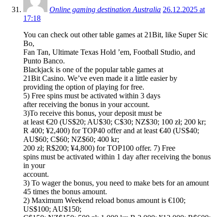
Online gaming destination Australia
26.12.2025 at
17:18
You can check out other table games at 21Bit, like Super Sic
Bo,
Fan Tan, Ultimate Texas Hold ’em, Football Studio, and
Punto Banco.
Blackjack is one of the popular table games at
21Bit Casino. We’ve even made it a little easier by
providing the option of playing for free.
5) Free spins must be activated within 3 days
after receiving the bonus in your account.
3)To receive this bonus, your deposit must be
at least €20 (US$20; AU$30; C$30; NZ$30; 100 zł; 200 kr;
R 400; ¥2,400) for TOP40 offer and at least €40 (US$40;
AU$60; C$60; NZ$60; 400 kr;
200 zł; R$200; ¥4,800) for TOP100 offer. 7) Free
spins must be activated within 1 day after receiving the bonus
in your
account.
3) To wager the bonus, you need to make bets for an amount
45 times the bonus amount.
2) Maximum Weekend reload bonus amount is €100;
US$100; AU$150;