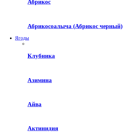
Абрикос
Абрикосоалыча (Абрикос черный)
Ягоды
Клубника
Азимина
Айва
Актинидия