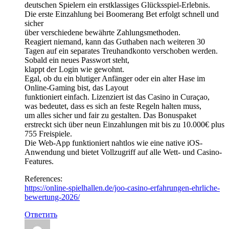
deutschen Spielern ein erstklassiges Glücksspiel-Erlebnis.
Die erste Einzahlung bei Boomerang Bet erfolgt schnell und
sicher
über verschiedene bewährte Zahlungsmethoden.
Reagiert niemand, kann das Guthaben nach weiteren 30
Tagen auf ein separates Treuhandkonto verschoben werden.
Sobald ein neues Passwort steht,
klappt der Login wie gewohnt.
Egal, ob du ein blutiger Anfänger oder ein alter Hase im
Online-Gaming bist, das Layout
funktioniert einfach. Lizenziert ist das Casino in Curaçao,
was bedeutet, dass es sich an feste Regeln halten muss,
um alles sicher und fair zu gestalten. Das Bonuspaket
erstreckt sich über neun Einzahlungen mit bis zu 10.000€ plus
755 Freispiele.
Die Web-App funktioniert nahtlos wie eine native iOS-
Anwendung und bietet Vollzugriff auf alle Wett- und Casino-
Features.
References:
https://online-spielhallen.de/joo-casino-erfahrungen-ehrliche-
bewertung-2026/
Ответить