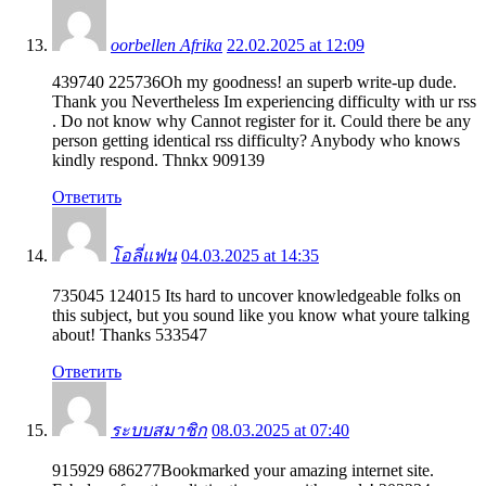
oorbellen Afrika
22.02.2025 at 12:09
439740 225736Oh my goodness! an superb write-up dude.
Thank you Nevertheless Im experiencing difficulty with ur rss
. Do not know why Cannot register for it. Could there be any
person getting identical rss difficulty? Anybody who knows
kindly respond. Thnkx 909139
Ответить
โอลี่แฟน
04.03.2025 at 14:35
735045 124015 Its hard to uncover knowledgeable folks on
this subject, but you sound like you know what youre talking
about! Thanks 533547
Ответить
ระบบสมาชิก
08.03.2025 at 07:40
915929 686277Bookmarked your amazing internet site.