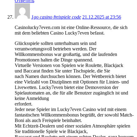
Ответить
1go casino freispiele code
21.12.2025 at 23:56
Casinolucky7even.com ist eine Online-Ressource, die sich
mit dem beliebten Casino Lucky7even befasst.
Glücksspiele sollten unterhaltsam sein und
verantwortungsvoll betrieben werden. Der
Willkommensbonus war großartig, und die laufenden
Promotionen halten die Dinge spannend.
Virtuelle Versionen von Spielen wie Roulette, Blackjack
und Baccarat finden Sie unter Tischspiele, die Sie
nach Namen durchsuchen können. Der Wettbereich bietet
eine Vielzahl von Disziplinen mit Optionen für Linien- und
Livewetten. Lucky7even bietet eine Demoversion der
Spielautomaten an, die für alle Benutzer zugänglich ist und
keine Anmeldung
erfordert.
Jeder neue Spieler im Lucky7even Casino wird mit einem
fantastischen Willkommensbonus begrüßt, der sowohl Match-
Boni als auch Freispiele beinhaltet.
Mit Echtzeit-Dealern und einer sozialen Atmosphäre spielen
Sie traditionelle Spiele wie Blackjack,
Baccarat und Roulette mit einem echten Dealer ganz bequem