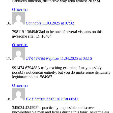
Fabulous function, distinctive way with words! 203234
Ответить
Cannabis
11.03.2025 at 07:32
798119 136494Glad to be one of several visitants on this
awesome site : D. 16404
Ответить
บริการของ Neptuxe
11.04.2025 at 03:16
991474 679488A truly exciting examine, I may possibly
possibly not concur entirely, but you do make some genuinely
legitimate points. 584987
Ответить
EV Charger
23.05.2025 at 08:41
345024 424592Its practically impossible to discover
knowledgeable men and ladies during this topic, nevertheless