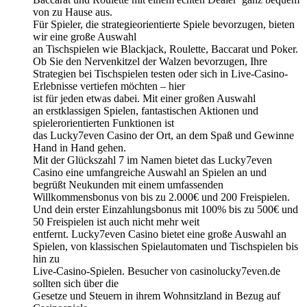
von zu Hause aus.
Für Spieler, die strategieorientierte Spiele bevorzugen, bieten
wir eine große Auswahl
an Tischspielen wie Blackjack, Roulette, Baccarat und Poker.
Ob Sie den Nervenkitzel der Walzen bevorzugen, Ihre
Strategien bei Tischspielen testen oder sich in Live-Casino-
Erlebnisse vertiefen möchten – hier
ist für jeden etwas dabei. Mit einer großen Auswahl
an erstklassigen Spielen, fantastischen Aktionen und
spielerorientierten Funktionen ist
das Lucky7even Casino der Ort, an dem Spaß und Gewinne
Hand in Hand gehen.
Mit der Glückszahl 7 im Namen bietet das Lucky7even
Casino eine umfangreiche Auswahl an Spielen an und
begrüßt Neukunden mit einem umfassenden
Willkommensbonus von bis zu 2.000€ und 200 Freispielen.
Und dein erster Einzahlungsbonus mit 100% bis zu 500€ und
50 Freispielen ist auch nicht mehr weit
entfernt. Lucky7even Casino bietet eine große Auswahl an
Spielen, von klassischen Spielautomaten und Tischspielen bis
hin zu
Live-Casino-Spielen. Besucher von casinolucky7even.de
sollten sich über die
Gesetze und Steuern in ihrem Wohnsitzland in Bezug auf