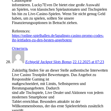
Casinospiele
informieren. Lucky7Even De bietet eine große Auswahl
an Spielen, von klassischen Spielautomaten und Tischspielen
bis hin zu Live-Casino-Spielen. Wenn Sie nicht genug Geld
haben, um zu spielen, sollten Sie unsere
Finanzierungsoptionen in Betracht ziehen.
References:
https://online-spielhallen.de/lapalingo-casino-promo-codes-
ihr-leitfaden-zu-den-besten-angeboten/
Ответить
Echtgeld Jackpot Slots Bonus
22.12.2025 at 07:23
Zukünftig finden Sie an dieser Stelle authentische Interwetten
Live Casino Trustpilot Bewertungen. Das Angebot zu
Responsible Gaming ist
maßgeschneidert, mit Limits, Selbstsperren und
Beratungsangeboten. Dadurch
sind alle Tischspiele, Live Dealer und Aktionen von jedem
modernen Smartphone und
Tablet erreichbar. Besonders attraktiv ist der
Willkommensbonus, der das erste Spieleerlebnis zusätzlich
versüßt.